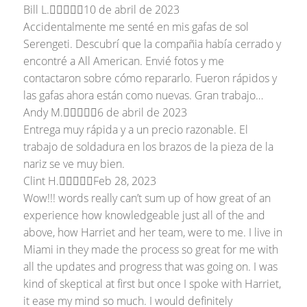
Bill L.





10 de abril de 2023
Accidentalmente me senté en mis gafas de sol
Serengeti. Descubrí que la compañia había cerrado y
encontré a All American. Envié fotos y me
contactaron sobre cómo repararlo. Fueron rápidos y
las gafas ahora están como nuevas. Gran trabajo…
Andy M.





6 de abril de 2023
Entrega muy rápida y a un precio razonable. El
trabajo de soldadura en los brazos de la pieza de la
nariz se ve muy bien.
Clint H.





Feb 28, 2023
Wow!!! words really can’t sum up of how great of an
experience how knowledgeable just all of the and
above, how Harriet and her team, were to me. I live in
Miami in they made the process so great for me with
all the updates and progress that was going on. I was
kind of skeptical at first but once I spoke with Harriet,
it ease my mind so much. I would definitely