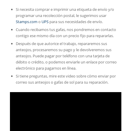
Si necesita comprar e imprimir una etiqueta de envío y/o
programar una recolección postal, le sugerimos usar
Stamps.com
o
UPS
para sus necesidades de envío.
Cuando recibamos tus gafas, nos pondremos en contacto
contigo ese mismo día con un precio fijo para repararlas.
Después de que autorice el trabajo, repararemos sus
anteojos, procesaremos su pago y le devolveremos sus
anteojos. Puede pagar por teléfono con una tarjeta de
débito o crédito, o podemos enviarle un enlace por correo
electrónico para pagarnos en línea.
Si tiene preguntas, mire este video sobre cómo enviar por
correo sus anteojos o gafas de sol para su reparación.