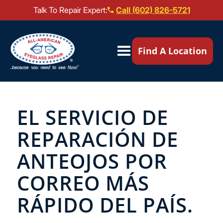
Talk To Repair Expert:
Call (602) 826-5721
Our Locations ▼
Find A Location
Mail-In Repair
Repair Services ▼
EL SERVICIO DE
REPARACIÓN DE
Brands We Service ▼
ANTEOJOS POR
CORREO MÁS
RÁPIDO DEL PAÍS.